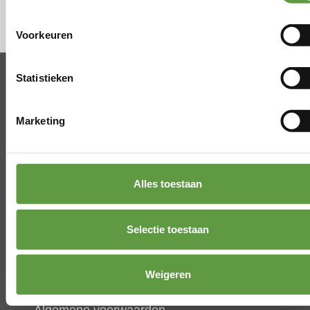
terug naar het overzicht
Voorkeuren
Statistieken
Marketing
Beliestraat 51
2910 Essen (België)
Alles toestaan
Tel.
+32(0)473 89 10 01
info@koenmichielsen.be
Selectie toestaan
Weigeren
Algemene voorwaarden