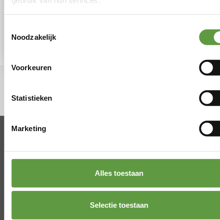
gebruik van hun services.
Toestemmingsselectie
Noodzakelijk
Voorkeuren
terug naar het overzicht
Statistieken
Marketing
Alles toestaan
Beliestraat 51
2910 Essen (België)
Selectie toestaan
Tel.
+32(0)473 89 10 01