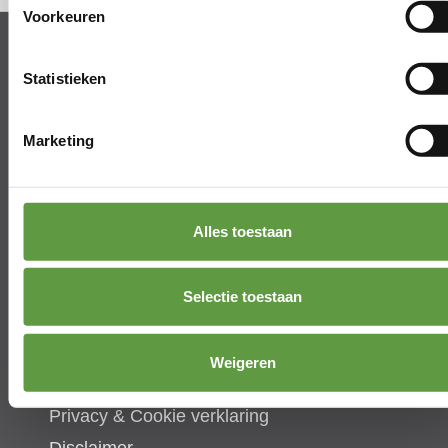
Voorkeuren
Statistieken
Marketing
Beliestraat 51
2910 Essen (België)
Tel.
+32(0)473 89 10 01
Alles toestaan
info@koenmichielsen.be
Selectie toestaan
Weigeren
Algemene voorwaarden
Privacy & Cookie verklaring
Disclaimer